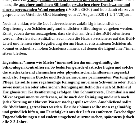
muss, die
aus einer undichten Silikonfuge zwischen einer Duschwanne und
einer angrenzenden Wand entstehen
(IV ZR 236/20) und hob damit ein zuvor
gesprochenes Urteil des OLG Bamberg vom 27. August 2020 (1 U 14/20) auf.
Noch ist unklar, wie die Gebäudeversicherer zukünftig hinsichtlich der
Regulierung von Schäden aufgrund undichter Silikonfugen vorgehen werden.
Es ist jedoch davon auszugehen, dass sie sich am Urteil des BGH orientieren
werden. Berufen sich zusätzlich auch noch die Hausratversicherer auf das BGH-
Urteil und lehnen eine Regulierung der am Hausrat entstandenen Schäden ab,
kommt es schnell zu hohen Schadenssummen, auf denen die Eigentümer*innen
sitzen bleiben.
Eigentümer*innen wie Mieter*innen sollten darum regelmäßig die
Silikonfugen kontrollieren. So bedürfen gerade elastische Fugen und solche
die wiederkehrend chemischen oder physikalischen Einflüssen ausgesetzt
sind, also Fugen in Dusche und Badewanne, einer permanenten Wartung und
Pflege. Es sollte eine regelmäßige Reinigung mit einem Schwamm oder Tuch
sowie neu­tralen oder alkalischen Reinigungsmitteln oder auch Mitteln auf
Essigbasis zur Kalkentfernung erfolgen. Um Schmutzreste, Chemikalien und
Mikroorganismen zu entfernen, sollte nach der Reinigung und auch nach
jeder Nutzung mit klarem Wasser nachgespült werden. Anschließend sollte
die Abdichtung getrocknet werden. Darüber hinaus sollte man regelmäßig
und gründlich lüften, um Feuchtigkeit aus der Luft zu entfernen. Beschädigte
Fugenabdichtungen sind zudem umgehend auszutau­schen, spätestens jedoch
alle 2-3 Jahre.