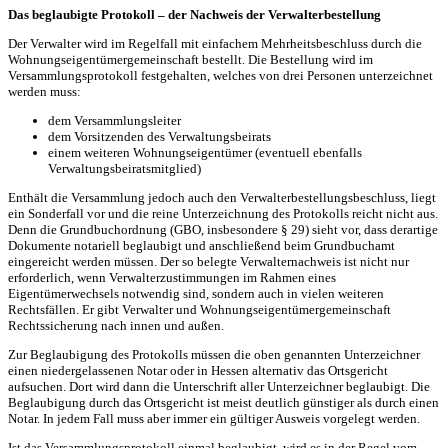
Das beglaubigte Protokoll – der Nachweis der Verwalterbestellung
Der Verwalter wird im Regelfall mit einfachem Mehrheitsbeschluss durch die
Wohnungseigentümergemeinschaft bestellt. Die Bestellung wird im
Versammlungsprotokoll festgehalten, welches von drei Personen unterzeichnet
werden muss:
dem Versammlungsleiter
dem Vorsitzenden des Verwaltungsbeirats
einem weiteren Wohnungseigentümer (eventuell ebenfalls
Verwaltungsbeiratsmitglied)
Enthält die Versammlung jedoch auch den Verwalterbestellungsbeschluss, liegt
ein Sonderfall vor und die reine Unterzeichnung des Protokolls reicht nicht aus.
Denn die Grundbuchordnung (GBO, insbesondere § 29) sieht vor, dass derartige
Dokumente notariell beglaubigt und anschließend beim Grundbuchamt
eingereicht werden müssen. Der so belegte Verwalternachweis ist nicht nur
erforderlich, wenn Verwalterzustimmungen im Rahmen eines
Eigentümerwechsels notwendig sind, sondern auch in vielen weiteren
Rechtsfällen. Er gibt Verwalter und Wohnungseigentümergemeinschaft
Rechtssicherung nach innen und außen.
Zur Beglaubigung des Protokolls müssen die oben genannten Unterzeichner
einen niedergelassenen Notar oder in Hessen alternativ das Ortsgericht
aufsuchen. Dort wird dann die Unterschrift aller Unterzeichner beglaubigt. Die
Beglaubigung durch das Ortsgericht ist meist deutlich günstiger als durch einen
Notar. In jedem Fall muss aber immer ein gültiger Ausweis vorgelegt werden.
Ist das Versammlungsprotokoll einmal beglaubigt, wird es in der Regel vom