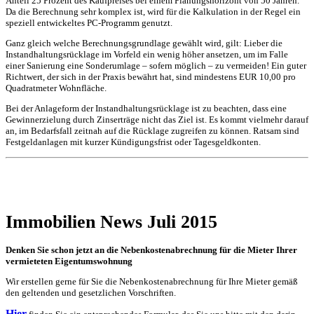
Anteil 25 Prozent des Kaufpreises bei einem Planungshorizont von 50 Jahren.
Da die Berechnung sehr komplex ist, wird für die Kalkulation in der Regel ein
speziell entwickeltes PC-Programm genutzt.
Ganz gleich welche Berechnungsgrundlage gewählt wird, gilt: Lieber die
Instandhaltungsrücklage im Vorfeld ein wenig höher ansetzen, um im Falle
einer Sanierung eine Sonderumlage – sofern möglich – zu vermeiden! Ein guter
Richtwert, der sich in der Praxis bewährt hat, sind mindestens EUR 10,00 pro
Quadratmeter Wohnfläche.
Bei der Anlageform der Instandhaltungsrücklage ist zu beachten, dass eine
Gewinnerzielung durch Zinserträge nicht das Ziel ist. Es kommt vielmehr darauf
an, im Bedarfsfall zeitnah auf die Rücklage zugreifen zu können. Ratsam sind
Festgeldanlagen mit kurzer Kündigungsfrist oder Tagesgeldkonten.
Immobilien News Juli 2015
Denken Sie schon jetzt an die Nebenkostenabrechnung für die Mieter Ihrer
vermieteten Eigentumswohnung
Wir erstellen gerne für Sie die Nebenkostenabrechnung für Ihre Mieter gemäß
den geltenden und gesetzlichen Vorschriften.
Hier