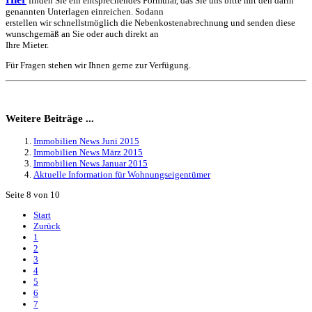
finden Sie ein entsprechendes Formular, das Sie uns bitte mit den darin
genannten Unterlagen einreichen. Sodann
erstellen wir schnellstmöglich die Nebenkostenabrechnung und senden diese
wunschgemäß an Sie oder auch direkt an
Ihre Mieter.
Für Fragen stehen wir Ihnen gerne zur Verfügung.
Weitere Beiträge ...
Immobilien News Juni 2015
Immobilien News März 2015
Immobilien News Januar 2015
Aktuelle Information für Wohnungseigentümer
Seite 8 von 10
Start
Zurück
1
2
3
4
5
6
7