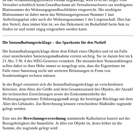
Verwalter schriftlich beim Grundbuchamt als Verwalternachweis zur niedrigsten
Blattnummer der Wohnungsgrundbuchblätter eingereicht. Die niedrigste
Blattnummer ist dabei meist das Wohnungseigentum Nummer 1 laut
Aufteilungsplan oder auch die Wohnungsnummer 1 der Liegenschaft. Dies hat
den Vorteil, dass immer klar ist, wo das Dokument im Bedarfsfall beim Amt zu
finden ist und somit zügig eingesehen werden kann.
Die Instandhaltungsrücklage – das Sparkonto für den Notfall
Die Instandhaltungsrücklage dient dem Erhalt eines Objekts und ist im Falle
einer anstehenden Sanierungsmaßnahme extrem wichtig. Sie ist darum fest im §
21 Abs. 5 Nr. 4 des WEG-Gesetzes verankert. Die monatlichen Vorauszahlungen
sollen dabei in ihrer Höhe immer so ausgelegt sein, dass die Eigentümer im
Falle einer Sanierung nicht mit weiteren Belastungen in Form von
Sonderumlagen rechnen müssen.
In der Regel orientiert sich die Instandhaltungsrücklage an verschiedenen
Kriterien: dem Alter, der Größe und dem Gesamtzustand des Objekts, der Anzahl
der technischen Einrichtungen sowie der Einkommenshöhe der
Wohnungseigentümer. Erfahrungsgemäß steigt die benötigte Rücklage mit dem
Alter des Gebäudes. Zur Berechnung können verschiedene Maßstäbe zugrunde
gelegt werden.
Eine aus der
Berechnungsverordnung
stammende Kalkulation basiert auf der
Bezugsfertigkeit der Immobilie. Je älter ein Objekt ist, desto höher ist die
Summe, die zugrunde gelegt wird: