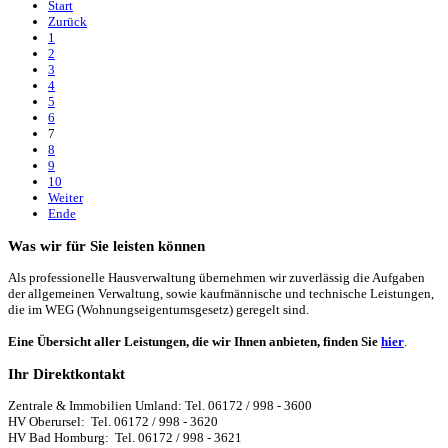
Start
Zurück
1
2
3
4
5
6
7
8
9
10
Weiter
Ende
Was wir für Sie leisten können
Als professionelle Hausverwaltung übernehmen wir zuverlässig die Aufgaben
der allgemeinen Verwaltung, sowie kaufmännische und technische Leistungen,
die im WEG (Wohnungseigentumsgesetz) geregelt sind.
Eine Übersicht aller Leistungen, die wir Ihnen anbieten, finden Sie
hier
.
Ihr Direktkontakt
Zentrale & Immobilien Umland: Tel. 06172 / 998 - 3600
HV Oberursel: Tel. 06172 / 998 - 3620
HV Bad Homburg: Tel. 06172 / 998 - 3621